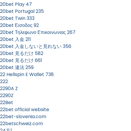
20bet Play 47
20bet Portugal 235
20bet Twin 333
20bet Εισοδος 92
20bet Τηλεφωνο Επικοινωνιας 267
20bet 入金 211
20bet 入金しないと見れない 356
20bet 見るだけ 582
20bet 見るだけ 661
20bet 違法 259
22 Hellspin E Wallet 738
222
2290A Z
2290Z
22Bet
22bet official website
22bet-slovenia.com
22betschweiz.com
24.11.1