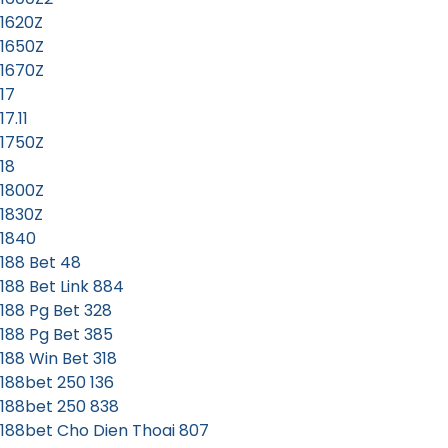
1620Z
1650Z
1670Z
17
17.11
1750Z
18
1800Z
1830Z
1840
188 Bet 48
188 Bet Link 884
188 Pg Bet 328
188 Pg Bet 385
188 Win Bet 318
188bet 250 136
188bet 250 838
188bet Cho Dien Thoai 807