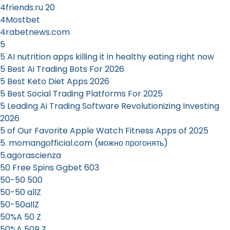
4friends.ru 20
4Mostbet
4rabetnews.com
5
5 AI nutrition apps killing it in healthy eating right now
5 Best Ai Trading Bots For 2026
5 Best Keto Diet Apps 2026
5 Best Social Trading Platforms For 2025
5 Leading Ai Trading Software Revolutionizing Investing
2026
5 of Our Favorite Apple Watch Fitness Apps of 2025
5. momangofficial.com (можно прогонять)
5.agorascienza
50 Free Spins Ggbet 603
50-50 500
50-50 allZ
50-50allZ
50%A 50 Z
50%A 50B Z