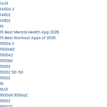
14.01
1450A Z
1480Z
1490Z
15
15 Best Mental Health App 2026
15 Best Workout Apps of 2026
1500A Z
1500allZ
1500AZ
1500BZ
1500Z
1500Z 50-50
1550Z
16
16.01
1600all 300baZ
1600Z
1600Z2