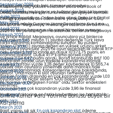
September 2023
oluşturulan bağlantı linki, tüm sosyal medya
Klasikleşmiş bir “yüksek volatilite” slotu olan Book of
August 2023
hesaplarında paylaşılıyor ve kullanıcılar linki tıklayarak
Dead, özellikle free spin turlarındaki genişleyen sembol
June 2023
hızlı giriş yapabiliyor. Online bahis sitesi, Data Link Digital
özelliği sayesinde dev ödemelere yol açabiliyor. Slot
May 2023
B.V şirketi adıyla Curaçao Lisans Denetleme Kuruluna
sektörüne “Megaways” mekaniğini kazandıran bu firma,
April 2023
yapılan lisans başvurusu ile yasal hizmetler sunuyor.
2025’te de yaratıcılığın merkezinde. Bonanza Megaways
March 2023
ve White Rabbit Megaways, oyunculara yüz binlerce
400 milyar 545 milyon TL piyasa değeriyle Türk Hava
February 2023
farklı kazanma kombinasyonu sunuyor. Bu yüzden
Yolları (THYAO) piyasa değeri en yüksek üçüncü şirket
January 2023
deneyimli oyuncular 2025’te oyun seçerken ilk olarak RTP
oldu. Endeks, hafta içinde en düşük 10.373,75 puanı, en
December 2022
oranına bakıyor. Düşük RTP’li ama görseli cazip
yüksek 11.044,47 puanı gördü. Borsa İstanbul’da BIST 100
September 2022
slotlardan ziyade, uzun vadede kazandırma ihtimali
endeksi haftayı yüzde 3,28 değer kaybederek 10.565,74
April 2022
yüksek olan oyunlara yönelmek daha mantıklı hale
puandan tamamladı. Kategorilerine göre bakıldığında,
March 2022
geliyor. Unutmayın ki slot oyunları temelde şans
yatırım fonları arasında en çok kazandıranlar yüzde 1,03
January 2022
oyunlarıdır ve hiçbir sistem %100 başarı garantisi
ile “Karma ve Değişken Fonlar” oldu. Sektör endeksleri
December 2021
veremez.
arasından en çok kazandıran yüzde 3,96 ile finansal
October 2021
kiralama faktoring, en fazla kaybettiren ise bankacılık
Online Kumar Para Yatırma Bonusu Büyük Bir
June 2021
oldu.
May 2021
Karşılama
March 2021
Basit yapısı, sık sık
En çok kazandıran slot
ödeme