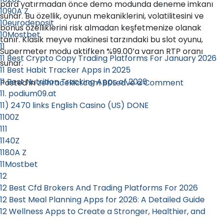
2026’in
para yatırmadan önce demo modunda deneme imkanı
1090A Z
Kazanç
sunar. Bu özellik, oyunun mekaniklerini, volatilitesini ve
10eurodeposit
Şampiyon
bonus özelliklerini risk almadan keşfetmenize olanak
10Mostbet
En
tanır. Klasik meyve makinesi tarzındaki bu slot oyunu,
11
çok
Supermeter modu aktifken %99.00’a varan RTP oranı
11 Best Crypto Copy Trading Platforms For January 2026
kazandır
sunar.
11 Best Habit Tracker Apps in 2025
slot
11 Best Nutrition Tracking Apps of 2026
on
Posted in
zehracekici.com 80
Leave a Comment
11. podium09.at
En
11) 2470 links English Casino (US) DONE
Çok
1100Z
Kazandır
111
Slot
1140Z
Oyunları
1180A Z
2025’in
11Mostbet
Kazanç
12
Şampiyon
12 Best Cfd Brokers And Trading Platforms For 2026
En
12 Best Meal Planning Apps for 2026: A Detailed Guide
çok
12 Wellness Apps to Create a Stronger, Healthier, and
kazandır