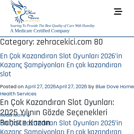
Soaring To Provide The Best Quality of Care With Humility
A Medicare Certified Company
Category:
zehracekici.com 80
En Çok Kazandıran Slot Oyunları 2026’in
Kazanç Şampiyonları En çok kazandıran
slot
Posted on
April 27, 2026
April 27, 2026
by
Blue Dove Home
Health Services
En Çok Kazandıran Slot Oyunları:
2025 Yılının Gözde Seçenekleri
Read More
Bahiste Kazan
En Çok Kazandıran Slot Oyunları 2025’in
Kazanç Şampiyonları En çok kazandıran