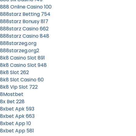
888 Online Casino 100
888starz Betting 754
888starz Bonusy 817
888starz Casino 662
888starz Casino 848
888starzeg.org
888starzeg.org2
8k8 Casino Slot 891
8k8 Casino Slot 948
8k8 Slot 262
8k8 Slot Casino 60
8k8 Vip Slot 722
8Mostbet
8x Bet 228
8xbet Apk 593
8xbet Apk 663
8xbet App 10
8xbet App 581