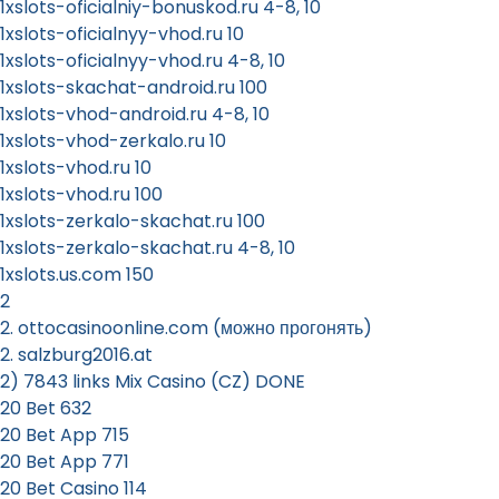
1xslots-oficialniy-bonuskod.ru 4-8, 10
1xslots-oficialnyy-vhod.ru 10
1xslots-oficialnyy-vhod.ru 4-8, 10
1xslots-skachat-android.ru 100
1xslots-vhod-android.ru 4-8, 10
1xslots-vhod-zerkalo.ru 10
1xslots-vhod.ru 10
1xslots-vhod.ru 100
1xslots-zerkalo-skachat.ru 100
1xslots-zerkalo-skachat.ru 4-8, 10
1xslots.us.com 150
2
2. ottocasinoonline.com (можно прогонять)
2. salzburg2016.at
2) 7843 links Mix Casino (CZ) DONE
20 Bet 632
20 Bet App 715
20 Bet App 771
20 Bet Casino 114