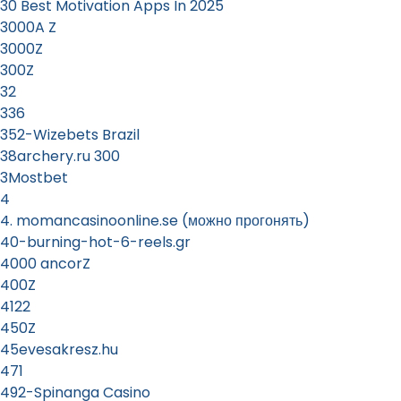
30 Best Motivation Apps In 2025
3000A Z
3000Z
300Z
32
336
352-Wizebets Brazil
38archery.ru 300
3Mostbet
4
4. momancasinoonline.se (можно прогонять)
40-burning-hot-6-reels.gr
4000 ancorZ
400Z
4122
450Z
45evesakresz.hu
471
492-Spinanga Casino