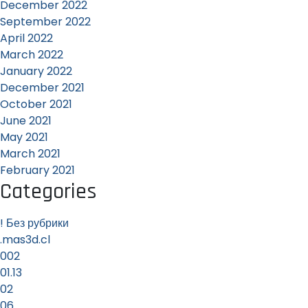
December 2022
September 2022
April 2022
March 2022
January 2022
December 2021
October 2021
June 2021
May 2021
March 2021
February 2021
Categories
! Без рубрики
.mas3d.cl
002
01.13
02
06