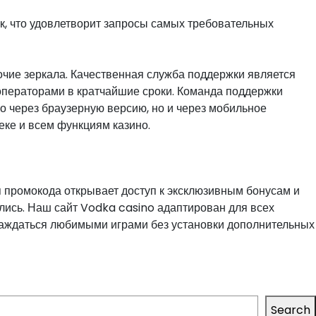
к, что удовлетворит запросы самых требовательных
очие зеркала. Качественная служба поддержки является
ператорами в кратчайшие сроки. Команда поддержки
о через браузерную версию, но и через мобильное
еке и всем функциям казино.
я промокода открывает доступ к эксклюзивным бонусам и
ились. Наш сайт Vodka casino адаптирован для всех
слаждаться любимыми играми без установки дополнительных
Search