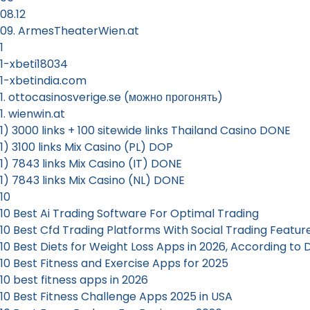
08.12
09. ArmesTheaterWien.at
1
1-xbeti18034
1-xbetindia.com
1. ottocasinosverige.se (можно прогонять)
1. wienwin.at
1) 3000 links + 100 sitewide links Thailand Casino DONE
1) 3100 links Mix Casino (PL) DOP
1) 7843 links Mix Casino (IT) DONE
1) 7843 links Mix Casino (NL) DONE
10
10 Best Ai Trading Software For Optimal Trading
10 Best Cfd Trading Platforms With Social Trading Featur
10 Best Diets for Weight Loss Apps in 2026, According to D
10 Best Fitness and Exercise Apps for 2025
10 best fitness apps in 2026
10 Best Fitness Challenge Apps 2025 in USA