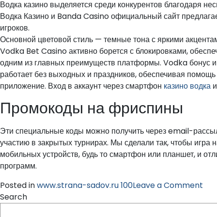
Водка казино выделяется среди конкурентов благодаря н
Водка Казино и Banda Casino официальный сайт предлагает
игроков.
Основной цветовой стиль — темные тона с яркими акцента
Vodka Bet Casino активно борется с блокировками, обеспе
одним из главных преимуществ платформы. Vodka бонус и
работает без выходных и праздников, обеспечивая помощь 
приложение. Вход в аккаунт через смартфон
казино водка
и
Промокоды на фриспины
Эти специальные коды можно получить через email-рассыл
участию в закрытых турнирах. Мы сделали так, чтобы игра 
мобильных устройств, будь то смартфон или планшет, и от
программ.
on
Posted in
www.strana-sadov.ru 100
Leave a Comment
Vod
Search
Офи