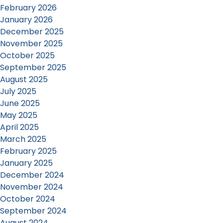
February 2026
January 2026
December 2025
November 2025
October 2025
September 2025
August 2025
July 2025
June 2025
May 2025
April 2025
March 2025
February 2025
January 2025
December 2024
November 2024
October 2024
September 2024
August 2024