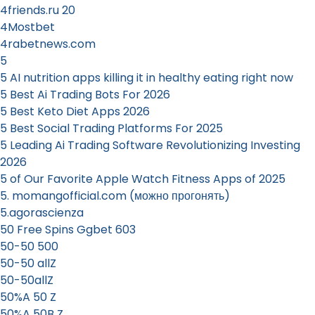
4friends.ru 20
4Mostbet
4rabetnews.com
5
5 AI nutrition apps killing it in healthy eating right now
5 Best Ai Trading Bots For 2026
5 Best Keto Diet Apps 2026
5 Best Social Trading Platforms For 2025
5 Leading Ai Trading Software Revolutionizing Investing
2026
5 of Our Favorite Apple Watch Fitness Apps of 2025
5. momangofficial.com (можно прогонять)
5.agorascienza
50 Free Spins Ggbet 603
50-50 500
50-50 allZ
50-50allZ
50%A 50 Z
50%A 50B Z