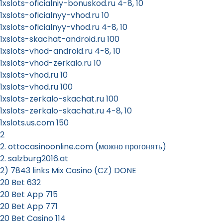
1xslots-oficialniy-bonuskod.ru 4-8, 10
1xslots-oficialnyy-vhod.ru 10
1xslots-oficialnyy-vhod.ru 4-8, 10
1xslots-skachat-android.ru 100
1xslots-vhod-android.ru 4-8, 10
1xslots-vhod-zerkalo.ru 10
1xslots-vhod.ru 10
1xslots-vhod.ru 100
1xslots-zerkalo-skachat.ru 100
1xslots-zerkalo-skachat.ru 4-8, 10
1xslots.us.com 150
2
2. ottocasinoonline.com (можно прогонять)
2. salzburg2016.at
2) 7843 links Mix Casino (CZ) DONE
20 Bet 632
20 Bet App 715
20 Bet App 771
20 Bet Casino 114