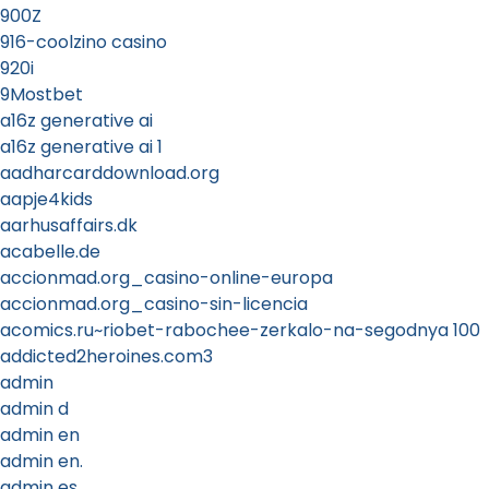
900Z
916-coolzino casino
920i
9Mostbet
a16z generative ai
a16z generative ai 1
aadharcarddownload.org
aapje4kids
aarhusaffairs.dk
acabelle.de
accionmad.org_casino-online-europa
accionmad.org_casino-sin-licencia
acomics.ru~riobet-rabochee-zerkalo-na-segodnya 100
addicted2heroines.com3
admin
admin d
admin en
admin en.
admin es