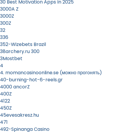
30 Best Motivation Apps In 2025
3000A Z
3000Z
300Z
32
336
352-Wizebets Brazil
38archery.ru 300
3Mostbet
4
4. momancasinoonline.se (можно прогонять)
40-burning-hot-6-reels.gr
4000 ancorZ
400Z
4122
450Z
45evesakresz.hu
471
492-Spinanga Casino