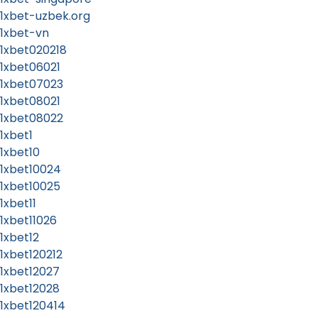
1xbet-uzbek.org
1xbet-vn
1xbet020218
1xbet06021
1xbet07023
1xbet08021
1xbet08022
1xbet1
1xbet10
1xbet10024
1xbet10025
1xbet11
1xbet11026
1xbet12
1xbet120212
1xbet12027
1xbet12028
1xbet120414