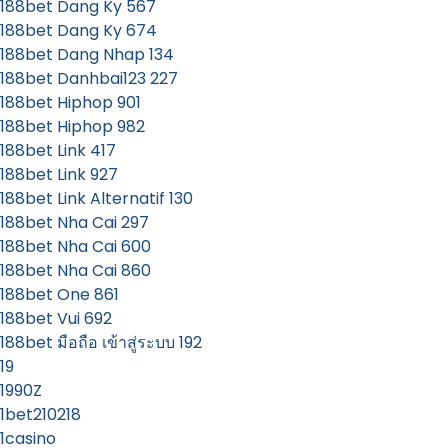
188bet Dang Ky 567
188bet Dang Ky 674
188bet Dang Nhap 134
188bet Danhbai123 227
188bet Hiphop 901
188bet Hiphop 982
188bet Link 417
188bet Link 927
188bet Link Alternatif 130
188bet Nha Cai 297
188bet Nha Cai 600
188bet Nha Cai 860
188bet One 861
188bet Vui 692
188bet มือถือ เข้าสู่ระบบ 192
19
1990Z
1bet210218
1casino