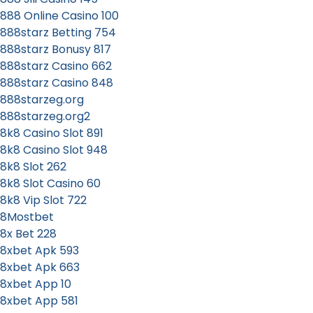
888 Online Casino 100
888starz Betting 754
888starz Bonusy 817
888starz Casino 662
888starz Casino 848
888starzeg.org
888starzeg.org2
8k8 Casino Slot 891
8k8 Casino Slot 948
8k8 Slot 262
8k8 Slot Casino 60
8k8 Vip Slot 722
8Mostbet
8x Bet 228
8xbet Apk 593
8xbet Apk 663
8xbet App 10
8xbet App 581