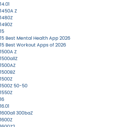
14.01
1450A Z
1480Z
1490Z
15
15 Best Mental Health App 2026
15 Best Workout Apps of 2026
1500A Z
1500allZ
1500AZ
1500BZ
1500Z
1500Z 50-50
1550Z
16
16.01
1600all 300baZ
1600Z
1600Z2