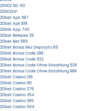
2000Z 50-50
2000ZDP
20bet Apk 387
20bet Apk 818
20bet App 740
20bet Belepes 29
20bet Bet 585
20bet Bonus Bez Depozytu 65
20bet Bonus Code 299
20bet Bonus Code 522
20bet Bonus Code Ohne Einzahlung 529
20bet Bonus Code Ohne Einzahlung 999
20bet Casino 136
20bet Casino 161
20bet Casino 279
20bet Casino 354
20bet Casino 395
20bet Casino 554