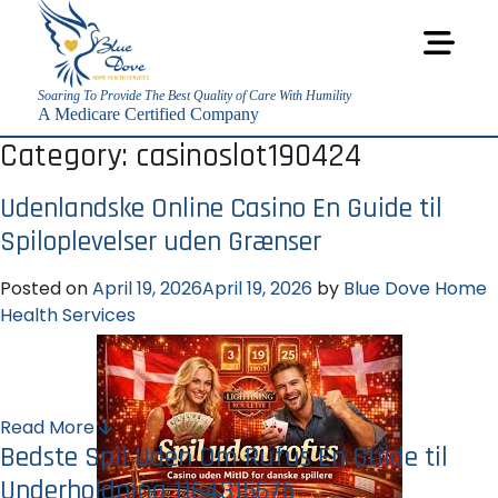
Soaring To Provide The Best Quality of Care With Humility
A Medicare Certified Company
Category:
casinoslot190424
Udenlandske Online Casino En Guide til
Spiloplevelser uden Grænser
Posted on
April 19, 2026
April 19, 2026
by
Blue Dove Home
Health Services
Read More
Bedste Spil Uden Om Rufus En Guide til
Underholdning 1164315675