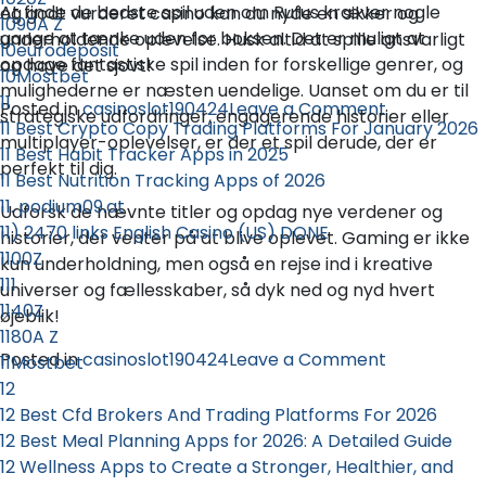
At finde de bedste spil uden om Rufus kræver nogle
og godt vurderet casino kan du nyde en sikker og
1090A Z
gange at tænke uden for boksen. Det er muligt at
underholdende oplevelse. Husk altid at spille ansvarligt
10eurodeposit
opdage fantastiske spil inden for forskellige genrer, og
og have det sjovt!
10Mostbet
mulighederne er næsten uendelige. Uanset om du er til
11
on
Posted in
casinoslot190424
Leave a Comment
strategiske udfordringer, engagerende historier eller
11 Best Crypto Copy Trading Platforms For January 2026
Udenlandsk
multiplayer-oplevelser, er der et spil derude, der er
11 Best Habit Tracker Apps in 2025
Online
perfekt til dig.
11 Best Nutrition Tracking Apps of 2026
Casino
11. podium09.at
Udforsk de nævnte titler og opdag nye verdener og
En
11) 2470 links English Casino (US) DONE
historier, der venter på at blive oplevet. Gaming er ikke
Guide
1100Z
kun underholdning, men også en rejse ind i kreative
til
111
universer og fællesskaber, så dyk ned og nyd hvert
Spiloplevel
1140Z
øjeblik!
uden
1180A Z
Grænser
on
Posted in
casinoslot190424
Leave a Comment
11Mostbet
Bedste
12
Spil
12 Best Cfd Brokers And Trading Platforms For 2026
Uden
12 Best Meal Planning Apps for 2026: A Detailed Guide
Om
12 Wellness Apps to Create a Stronger, Healthier, and