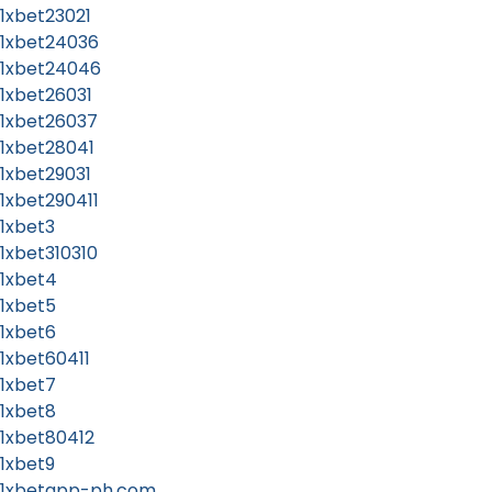
1xbet23021
1xbet24036
1xbet24046
1xbet26031
1xbet26037
1xbet28041
1xbet29031
1xbet290411
1xbet3
1xbet310310
1xbet4
1xbet5
1xbet6
1xbet60411
1xbet7
1xbet8
1xbet80412
1xbet9
1xbetapp-ph.com