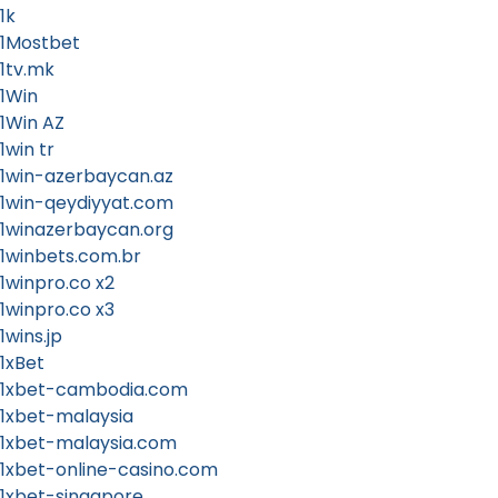
1k
1Mostbet
1tv.mk
1Win
1Win AZ
1win tr
1win-azerbaycan.az
1win-qeydiyyat.com
1winazerbaycan.org
1winbets.com.br
1winpro.co x2
1winpro.co x3
1wins.jp
1xBet
1xbet-cambodia.com
1xbet-malaysia
1xbet-malaysia.com
1xbet-online-casino.com
1xbet-singapore