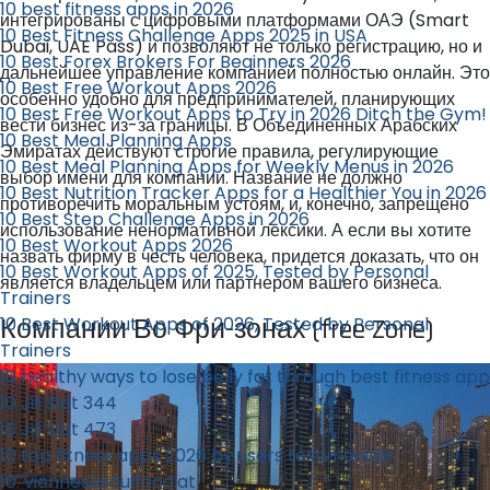
10 best fitness apps in 2026
интегрированы с цифровыми платформами ОАЭ (Smart
10 Best Fitness Challenge Apps 2025 in USA
Dubai, UAE Pass) и позволяют не только регистрацию, но и
10 Best Forex Brokers For Beginners 2026
дальнейшее управление компанией полностью онлайн. Это
10 Best Free Workout Apps 2026
особенно удобно для предпринимателей, планирующих
10 Best Free Workout Apps to Try in 2026 Ditch the Gym!
вести бизнес из-за границы. В Объединенных Арабских
10 Best Meal Planning Apps
Эмиратах действуют строгие правила, регулирующие
10 Best Meal Planning Apps for Weekly Menus in 2026
выбор имени для компании. Название не должно
10 Best Nutrition Tracker Apps for a Healthier You in 2026
противоречить моральным устоям, и, конечно, запрещено
10 Best Step Challenge Apps in 2026
использование ненормативной лексики. А если вы хотите
10 Best Workout Apps 2026
назвать фирму в честь человека, придется доказать, что он
10 Best Workout Apps of 2025, Tested by Personal
является владельцем или партнером вашего бизнеса.
Trainers
10 Best Workout Apps of 2026, Tested by Personal
Компании Во Фри-зонах (free Zone)
Trainers
10 healthy ways to lose belly fat through best fitness app
10 Jili Slot 344
10 Jili Slot 473
10 top fitness apps 2026 by users testimonials
10. viennesesoulfood.at