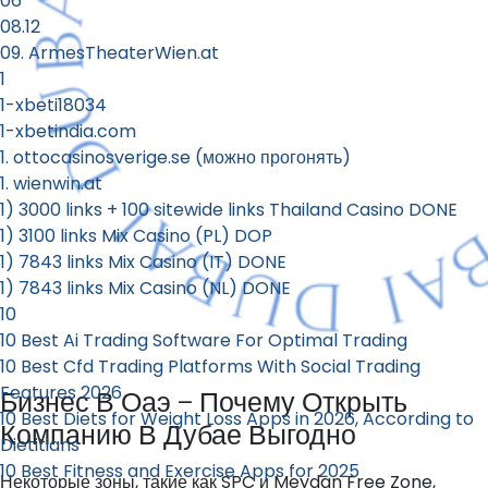
06
08.12
09. ArmesTheaterWien.at
1
1-xbeti18034
1-xbetindia.com
1. ottocasinosverige.se (можно прогонять)
1. wienwin.at
1) 3000 links + 100 sitewide links Thailand Casino DONE
1) 3100 links Mix Casino (PL) DOP
1) 7843 links Mix Casino (IT) DONE
1) 7843 links Mix Casino (NL) DONE
10
10 Best Ai Trading Software For Optimal Trading
10 Best Cfd Trading Platforms With Social Trading
Features 2026
Бизнес В Оаэ — Почему Открыть
10 Best Diets for Weight Loss Apps in 2026, According to
Компанию В Дубае Выгодно
Dietitians
10 Best Fitness and Exercise Apps for 2025
Некоторые зоны, такие как SPC и Meydan Free Zone,