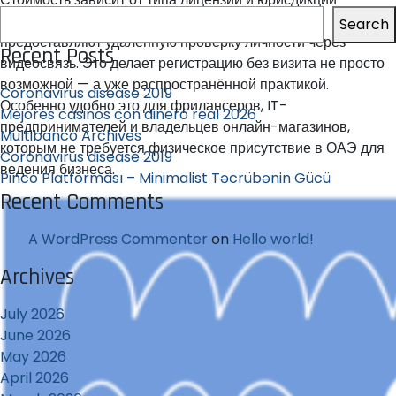
(фризона или мейнленд). Некоторые зоны даже
Search
предоставляют удалённую проверку личности через
Recent Posts
видеосвязь. Это делает регистрацию без визита не просто
возможной — а уже распространённой практикой.
Coronavirus disease 2019
Особенно удобно это для фрилансеров, IT-
Mejores casinos con dinero real 2026
предпринимателей и владельцев онлайн-магазинов,
Multibanco Archives
которым не требуется физическое присутствие в ОАЭ для
Coronavirus disease 2019
ведения бизнеса.
Pinco Platforması – Minimalist Təcrübənin Gücü
Recent Comments
A WordPress Commenter
on
Hello world!
Archives
July 2026
June 2026
May 2026
April 2026