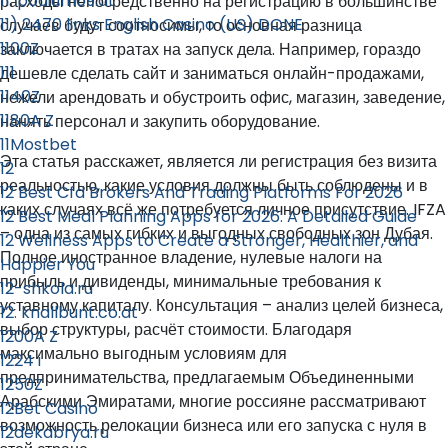
11. podium09.at
расходы непосредственно на регистрацию в большинстве
11) 2470 links English Casino (US) DONE
случаев будут соотносимы, то основная разница
1100Z
заключается в тратах на запуск дела. Например, гораздо
111
дешевле сделать сайт и заниматься онлайн-продажами,
1140Z
нежели арендовать и обустроить офис, магазин, заведение,
1180A Z
нанять персонал и закупить оборудование.
11Mostbet
Эта статья расскажет, является ли регистрация без визита
12
реальностью, какие условия должны быть соблюдены и в
12 Best Cfd Brokers And Trading Platforms For 2026
каких случаях всё же потребуется личное присутствие. IFZA
12 Best Meal Planning Apps for 2026: A Detailed Guide
– одна из самых гибких и выгодных свободных зон Дубая.
12 Wellness Apps to Create a Stronger, Healthier, and
Полное иностранное владение, нулевые налоги на
Happier You
прибыль и дивиденды, минимальные требования к
12-shkola.ru
уставному капиталу. Консультация – анализ целей бизнеса,
12. knallbunt.co.at
выбор структуры, расчёт стоимости. Благодаря
1200A Z
максимально выгодным условиям для
1224 i
предпринимательства, предлагаемым Объединенными
1250Z
Арабскими Эмиратами, многие россияне рассматривают
12Bet Casino
возможность релокации бизнеса или его запуска с нуля в
12dekabrya.ru