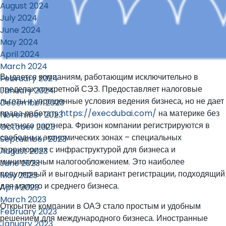
August 2024
July 2024
June 2024
May 2024
April 2024
March 2024
Выдается компаниям, работающим исключительно в
February 2024
пределах конкретной СЭЗ. Предоставляет налоговые
January 2024
льготы и упрощенные условия ведения бизнеса, но не дает
December 2023
права работать
https://execdubai.com/
на материке без
November 2023
местного партнера. Фризон компании регистрируются в
October 2023
свободных экономических зонах – специальных
September 2023
территориях с инфраструктурой для бизнеса и
August 2023
минимальным налогообложением. Это наиболее
June 2023
популярный и выгодный вариант регистрации, подходящий
May 2023
для малого и среднего бизнеса.
April 2023
March 2023
Открытие компании в ОАЭ стало простым и удобным
February 2023
решением для международного бизнеса. Иностранные
January 2023