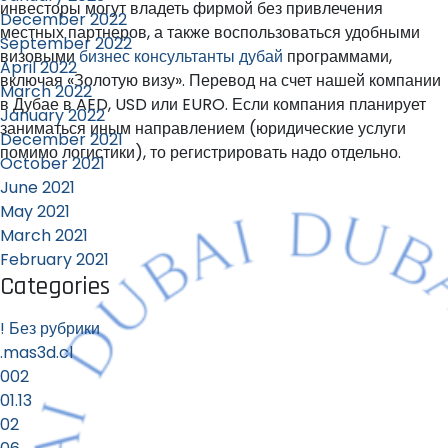
инвесторы могут владеть фирмой без привлечения
December 2022
местных партнеров, а также воспользоваться удобными
September 2022
визовыми
бизнес консультанты дубай
программами,
April 2022
включая «Золотую визу». Перевод на счет нашей компании
March 2022
в Дубае в AED, USD или EURO. Если компания планирует
January 2022
заниматься иным направлением (юридические услуги
December 2021
помимо логистики), то регистрировать надо отдельно.
October 2021
June 2021
May 2021
March 2021
February 2021
Categories
! Без рубрики
.mas3d.cl
002
01.13
02