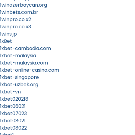
1winazerbaycan.org
1winbets.com.br
1winpro.co x2
1winpro.co x3
1wins.jp
1xBet
1xbet-cambodia.com
1xbet-malaysia
1xbet-malaysia.com
1xbet-online-casino.com
1xbet-singapore
1xbet-uzbek.org
1xbet-vn
1xbet020218
1xbet06021
1xbet07023
1xbet08021
1xbet08022