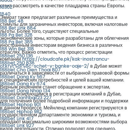
1800Z
стоит рассмотреть в качестве плацдарма страны Европы.
1830Z
1840
Эмират также предлагает различные преимущества и
188 Bet 48
стимулы для заграничных инвесторов, включая налоговые
188 Bet Link 884
льготы. Более того, существуют специальные
188 Pg Bet 328
экономические зоны, которые разработаны для облегчения
188 Pg Bet 385
иностранным инвесторам ведения бизнеса в различных
188 Win Bet 318
отраслях. Важно отметить, что процесс регистрации
188bet 250 136
компании
https://cloudcafe.pk/kak-inostrancu-
188bet 250 838
otkryt%d1%8c-schet-v-banke-oaje-2/
в Дубае может
188bet Cho Dien Thoai 807
различаться в зависимости от выбранной правовой формы
188bet Dang Ky 567
и специфических потребностей и целей вашей компании.
188bet Dang Ky 674
Верным решением станет обращение к экспертам,
188bet Dang Nhap 134
специализирующимся в регистрации компаний в Дубае,
188bet Danhbai123 227
для получения более подробной информации и поддержки
188bet Hiphop 901
в данном процессе. Мейнленд компании регистрируются в
188bet Hiphop 982
государственном Департаменте экономики и туризма, и
188bet Link 417
обладают максимально широкими возможностями выбора
188bet Link 927
видов деятельности. Отлично подходят для среднего,