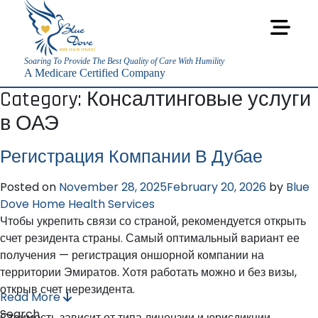
Soaring To Provide The Best Quality of Care With Humility
A Medicare Certified Company
Category:
Консалтинговые услуги
в ОАЭ
Регистрация Компании В Дубае
Posted on
November 28, 2025
February 20, 2026
by
Blue
Dove Home Health Services
Чтобы укрепить связи со страной, рекомендуется открыть
счет резидента страны. Самый оптимальный вариант ее
получения — регистрация оншорной компании на
территории Эмиратов. Хотя работать можно и без визы,
открыв счет нерезидента.
Read More
Search
Стоимость зависит от типа лицензии и юрисдикции