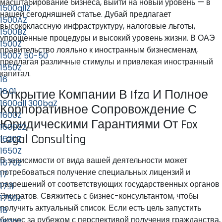
масштабирование бизнеса, выйти на новый уровень — в
1500allZ
нашей сегодняшней статье. Дубай предлагает
1500AZ
высококлассную инфраструктуру, налоговые льготы,
1500BZ
упрощенные процедуры и высокий уровень жизни. В ОАЭ
1500Z
правительство лояльно к иностранным бизнесменам,
1500Z 50-50
предлагая различные стимулы и привлекая иностранный
1550Z
капитал.
16
16.01
Открытие Компании В Ifza И Полное
1600all 300baZ
Корпоративное Сопровождение С
1600Z
Юридическими Гарантиями От Fox
1600Z2
Legal Consulting
1620Z
1650Z
В зависимости от вида вашей деятельности может
1670Z
потребоваться получение специальных лицензий и
17
разрешений от соответствующих государственных органов
17.11
Эмиратов. Свяжитесь с бизнес-консультантом, чтобы
1750Z
получить актуальный список. Если есть цель запустить
18
бизнес за рубежом с перспективой получения гражданства,