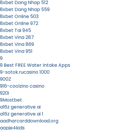
8xbet Dang Nhap 512
8xbet Dang Nhap 559
8xbet Online 503
8xbet Online 972
8xbet Tai 945
8xbet Vina 287
8xbet Vina 869
8xbet Vina 951
9
9 Best FREE Water Intake Apps
9-sotok.rucasino 1000
900Z
916-coolzino casino
920i
9Mostbet
a16z generative ai
a16z generative ai 1
aadharcarddownload.org
aapje4kids