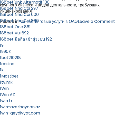
188bet Link Alternatif 130
крупного бизнеса и видов деятельности, требующих
188bet Nha Cai 297
лицензирования.
188bet Nha Cai 600
188bet Nha Cai 860
Posted in
Консалтинговые услуги в ОАЭ
Leave a Comment
188bet One 861
188bet Vui 692
188bet มือถือ เข้าสู่ระบบ 192
19
1990Z
1bet210218
1casino
1k
1Mostbet
1tv.mk
1Win
1Win AZ
1win tr
1win-azerbaycan.az
1win-qeydiyyat.com