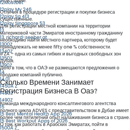
этой стране.
12Mostbet
12play My 246
Отличия в процедуре регистрации и покупки бизнеса
12play Sg 413
существенные.
12play Singapore 53
Для регистрации местной компании на территории
13
материковой части Эмиратов иностранному гражданину
13. richard-seeber.at
необходимо найти местного партнера, которому будет
1300Z
принадлежать не менее fifty one % собственности.
1340Z
IFZA – одна из самых гибких и выгодных свободных зон
1350Z
Дубая.
1390Z
Дело в том, что в ОАЭ не размещаются предложения о
14
продаже компаний публично.
14.01
Сколько Времени Занимает
1450A Z
Регистрация Бизнеса В Оаэ?
1480Z
1490Z
Команда международного консалтингового агентства
15
полного цикла ADVES с представительством в Дубае имеет
15 Best Mental Health App 2026
более чем пятилетний опыт налаживания бизнеса в стране.
15 Best Workout Apps of 2026
О том, как работать в Арабских Эмиратах, пойти в
1500A Z