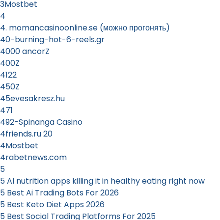
3Mostbet
4
4. momancasinoonline.se (можно прогонять)
40-burning-hot-6-reels.gr
4000 ancorZ
400Z
4122
450Z
45evesakresz.hu
471
492-Spinanga Casino
4friends.ru 20
4Mostbet
4rabetnews.com
5
5 AI nutrition apps killing it in healthy eating right now
5 Best Ai Trading Bots For 2026
5 Best Keto Diet Apps 2026
5 Best Social Trading Platforms For 2025