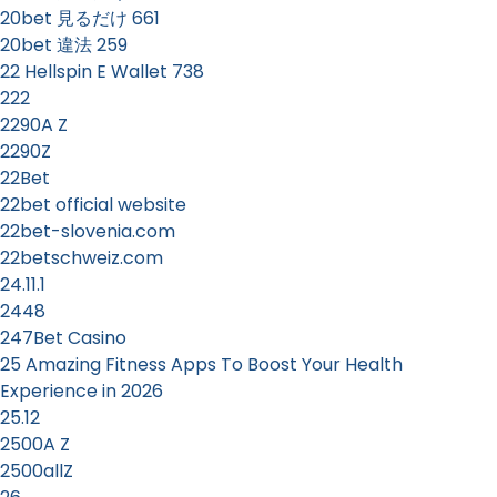
20bet 見るだけ 661
20bet 違法 259
22 Hellspin E Wallet 738
222
2290A Z
2290Z
22Bet
22bet official website
22bet-slovenia.com
22betschweiz.com
24.11.1
2448
247Bet Casino
25 Amazing Fitness Apps To Boost Your Health
Experience in 2026
25.12
2500A Z
2500allZ