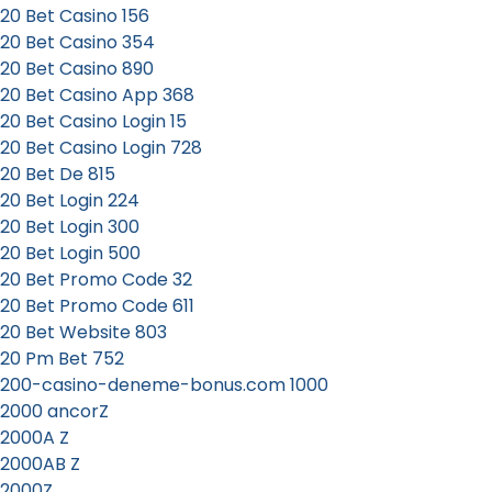
20 Bet Casino 156
20 Bet Casino 354
20 Bet Casino 890
20 Bet Casino App 368
20 Bet Casino Login 15
20 Bet Casino Login 728
20 Bet De 815
20 Bet Login 224
20 Bet Login 300
20 Bet Login 500
20 Bet Promo Code 32
20 Bet Promo Code 611
20 Bet Website 803
20 Pm Bet 752
200-casino-deneme-bonus.com 1000
2000 ancorZ
2000A Z
2000AB Z
2000Z