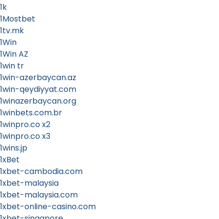
1k
1Mostbet
1tv.mk
1Win
1Win AZ
1win tr
1win-azerbaycan.az
1win-qeydiyyat.com
1winazerbaycan.org
1winbets.com.br
1winpro.co x2
1winpro.co x3
1wins.jp
1xBet
1xbet-cambodia.com
1xbet-malaysia
1xbet-malaysia.com
1xbet-online-casino.com
1xbet-singapore