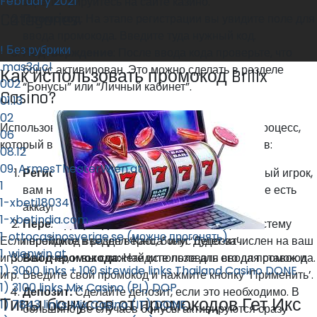
February 2021
зарегистрируйтесь на сайте казино.
Categories
Промокод
: На этапе регистрации вы увидите поле для
ввода промокода. Введите туда нужный код.
! Без рубрики
Подтверждение
: После ввода кода проверьте, что
.mas3d.cl
бонус активирован. Это можно сделать в разделе
Как использовать промокод Brillx
002
“Бонусы” или “Личный кабинет”.
Casino?
01.13
02
Использование промокода в Brillx Casino — это процесс,
06
который включает в себя несколько простых шагов:
08.12
09. ArmesTheaterWien.at
Регистрация или авторизация:
Если вы новый игрок,
1
вам нужно зарегистрироваться. Если у вас уже есть
1-xbeti18034
аккаунт, просто войдите в него.
1-xbetindia.com
Переход в раздел ‘Касса’:
После входа в систему
1. ottocasinosverige.se (можно прогонять)
Если промокод введен верно, бонус будет зачислен на ваш
перейдите в раздел ‘Касса’ или ‘Депозит’.
1. wienwin.at
игровой счет, и вы сможете использовать его для ставок и
Ввод промокода:
Найдите поле для ввода промокода.
1) 3000 links + 100 sitewide links Thailand Casino DONE
игр.
Введите свой промокод и нажмите кнопку ‘Применить’.
1) 3100 links Mix Casino (PL) DOP
Депозит:
Сделайте депозит, если это необходимо. В
Типы бонусов от промокодов Гет Икс
1) 7843 links Mix Casino (IT) DONE
большинстве случаев бонусы активируются сразу