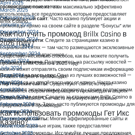
April 2025
распространенные из них:
промокодами, поможет вам максимально эффективно
March 2025
использовать все предложения, которые предоставляет
February 2025
Официальный сайт
: Часто казино публикует акции и
Brillx Casino.
January 2025
промокоды прямо на своем сайте в разделе “Бонусы” или
December 2024
Как получить промокод Brillx Casino в
“Акции”.
November 2024
Социальные сети
: Следите за страницами казино в
2026 году?
October 2024
социальных сетях — там часто размещаются эксклюзивные
September 2024
промокоды для подписчиков.
Существует несколько способов, как вы можете получить
August 2024
Письма от казино
: Подпишитесь на рассылку новостей —
промокод Brillx Casino в 2026 году:
July 2024
казино может отправлять своим подписчикам информацию
Подписка на рассылку:
June 2024
Одна из лучших возможностей —
о новых акциях и промокодах.
подписаться на email-рассылку от казино. Часто казино
May 2024
Партнерские сайты
: Существуют сайты, которые
отправляют эксклюзивные промокоды своим подписчикам.
April 2024
занимаются сбором информации о промокодах и акциях
Социальные сети:
March 2024
Следите за страницами Brillx Casino в
различных казино. Они часто публикуют актуальные
социальных сетях. Здесь часто публикуются промокоды для
February 2024
предложения и промокоды.
активных игроков.
January 2024
Как использовать промокоды Гет Икс
Партнерские сайты:
December 2023
Многие аффилированные сайты и
Казино?
блоги, посвященные играм, также предоставляют
November 2023
актуальные промокоды. Исследуйте лучшие предложения,
October 2023