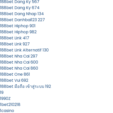
188bet Dang Ky 567
188bet Dang Ky 674
188bet Dang Nhap 134
188bet Danhbai123 227
188bet Hiphop 901
188bet Hiphop 982
188bet Link 417
188bet Link 927
188bet Link Alternatif 130
188bet Nha Cai 297
188bet Nha Cai 600
188bet Nha Cai 860
188bet One 861
188bet Vui 692
188bet มือถือ เข้าสู่ระบบ 192
19
1990Z
1bet210218
1casino