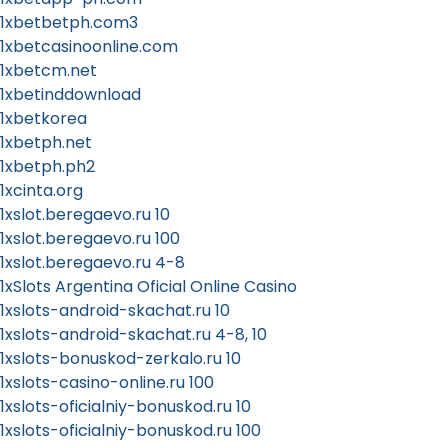
1xbetbetph.com3
1xbetcasinoonline.com
1xbetcm.net
1xbetinddownload
1xbetkorea
1xbetph.net
1xbetph.ph2
1xcinta.org
1xslot.beregaevo.ru 10
1xslot.beregaevo.ru 100
1xslot.beregaevo.ru 4-8
1xSlots Argentina Oficial Online Casino
1xslots-android-skachat.ru 10
1xslots-android-skachat.ru 4-8, 10
1xslots-bonuskod-zerkalo.ru 10
1xslots-casino-online.ru 100
1xslots-oficialniy-bonuskod.ru 10
1xslots-oficialniy-bonuskod.ru 100