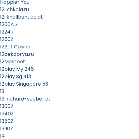
Happier You
12-shkola.ru
12. knallbunt.co.at
1200A Z
1224 i
1250Z
12Bet Casino
12dekabrya.ru
12Mostbet
12play My 246
12play Sg 413
12play Singapore 53
13
13. richard-seeber.at
1300Z
1340Z
1350Z
1390Z
14