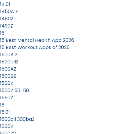
14.01
1450A Z
1480Z
1490Z
15
15 Best Mental Health App 2026
15 Best Workout Apps of 2026
1500A Z
1500allZ
1500AZ
1500BZ
1500Z
1500Z 50-50
1550Z
16
16.01
1600all 300baZ
1600Z
1600Z2