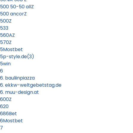
500 50-50 allZ
500 ancorZ
500Z
533
560AZ
570Z
5Mostbet
5p-style.de(3)
5win
6
6. bauliinpiazza
6. ekkw-weltgebetstag.de
6. muu-design.at
600Z
620
686Bet
6Mostbet
7