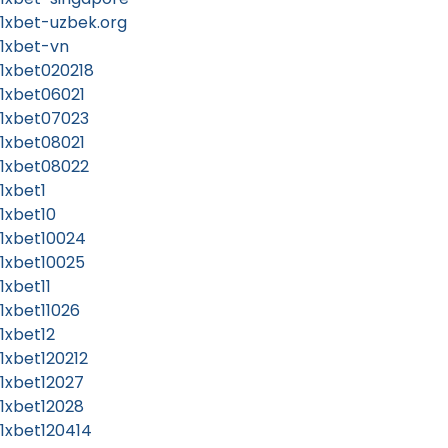
1xbet-uzbek.org
1xbet-vn
1xbet020218
1xbet06021
1xbet07023
1xbet08021
1xbet08022
1xbet1
1xbet10
1xbet10024
1xbet10025
1xbet11
1xbet11026
1xbet12
1xbet120212
1xbet12027
1xbet12028
1xbet120414