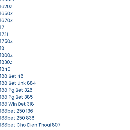
1620Z
1650Z
1670Z
17
17.11
1750Z
18
1800Z
1830Z
1840
188 Bet 48
188 Bet Link 884
188 Pg Bet 328
188 Pg Bet 385
188 Win Bet 318
188bet 250 136
188bet 250 838
188bet Cho Dien Thoai 807