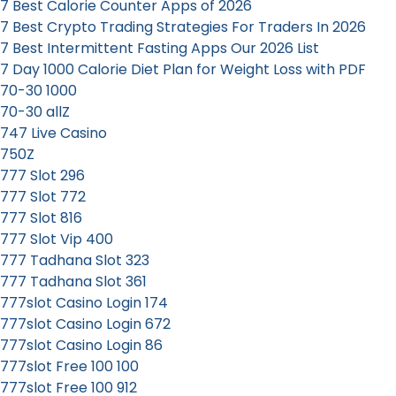
7 Best Calorie Counter Apps of 2026
7 Best Crypto Trading Strategies For Traders In 2026
7 Best Intermittent Fasting Apps Our 2026 List
7 Day 1000 Calorie Diet Plan for Weight Loss with PDF
70-30 1000
70-30 allZ
747 Live Casino
750Z
777 Slot 296
777 Slot 772
777 Slot 816
777 Slot Vip 400
777 Tadhana Slot 323
777 Tadhana Slot 361
777slot Casino Login 174
777slot Casino Login 672
777slot Casino Login 86
777slot Free 100 100
777slot Free 100 912