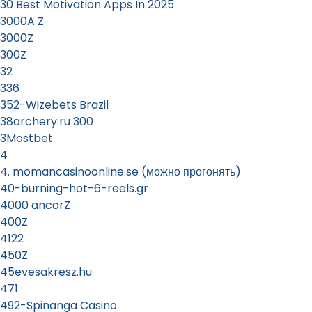
30 Best Motivation Apps In 2025
3000A Z
3000Z
300Z
32
336
352-Wizebets Brazil
38archery.ru 300
3Mostbet
4
4. momancasinoonline.se (можно прогонять)
40-burning-hot-6-reels.gr
4000 ancorZ
400Z
4122
450Z
45evesakresz.hu
471
492-Spinanga Casino