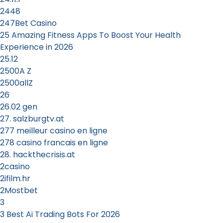
2448
247Bet Casino
25 Amazing Fitness Apps To Boost Your Health
Experience in 2026
25.12
2500A Z
2500allZ
26
26.02 gen
27. salzburgtv.at
277 meilleur casino en ligne
278 casino francais en ligne
28. hackthecrisis.at
2casino
2ifilm.hr
2Mostbet
3
3 Best Ai Trading Bots For 2026