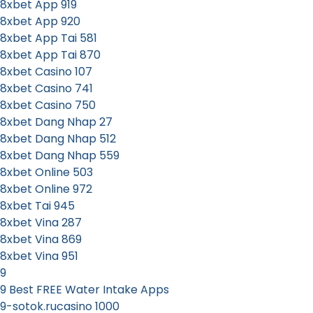
8xbet App 919
8xbet App 920
8xbet App Tai 581
8xbet App Tai 870
8xbet Casino 107
8xbet Casino 741
8xbet Casino 750
8xbet Dang Nhap 27
8xbet Dang Nhap 512
8xbet Dang Nhap 559
8xbet Online 503
8xbet Online 972
8xbet Tai 945
8xbet Vina 287
8xbet Vina 869
8xbet Vina 951
9
9 Best FREE Water Intake Apps
9-sotok.rucasino 1000