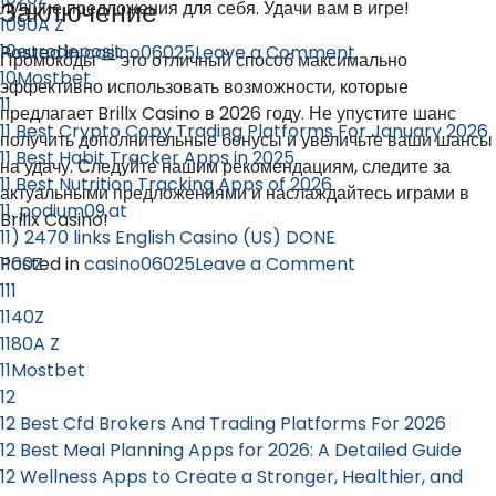
лучшие предложения для себя. Удачи вам в игре!
Заключение
1090A Z
10eurodeposit
on
Posted in
casino06025
Leave a Comment
Промокоды — это отличный способ максимально
10Mostbet
Гет
эффективно использовать возможности, которые
11
Икс
предлагает Brillx Casino в 2026 году. Не упустите шанс
11 Best Crypto Copy Trading Platforms For January 2026
Казино
получить дополнительные бонусы и увеличьте ваши шансы
11 Best Habit Tracker Apps in 2025
Откройте
на удачу. Следуйте нашим рекомендациям, следите за
11 Best Nutrition Tracking Apps of 2026
Для
актуальными предложениями и наслаждайтесь играми в
11. podium09.at
Себя
Brillx Casino!
11) 2470 links English Casino (US) DONE
Промокоды
on
Posted in
1100Z
casino06025
Leave a Comment
Brillx
111
Casino
1140Z
Промокод
1180A Z
2026
11Mostbet
Ваш
12
Путь
12 Best Cfd Brokers And Trading Platforms For 2026
к
12 Best Meal Planning Apps for 2026: A Detailed Guide
Успеху
12 Wellness Apps to Create a Stronger, Healthier, and