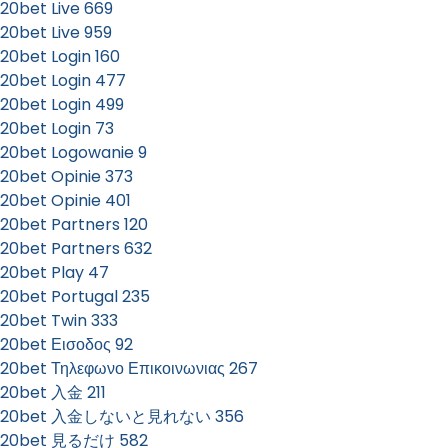
20bet Live 669
20bet Live 959
20bet Login 160
20bet Login 477
20bet Login 499
20bet Login 73
20bet Logowanie 9
20bet Opinie 373
20bet Opinie 401
20bet Partners 120
20bet Partners 632
20bet Play 47
20bet Portugal 235
20bet Twin 333
20bet Εισοδος 92
20bet Τηλεφωνο Επικοινωνιας 267
20bet 入金 211
20bet 入金しないと見れない 356
20bet 見るだけ 582