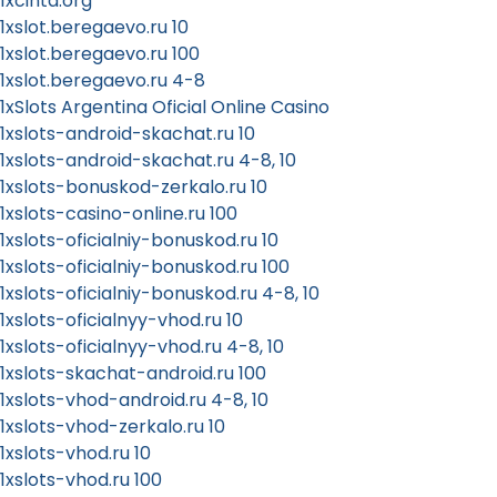
1xcinta.org
zonder
1xslot.beregaevo.ru 10
Cruks:
1xslot.beregaevo.ru 100
Hoe
1xslot.beregaevo.ru 4-8
transparante
1xSlots Argentina Oficial Online Casino
spelvoorwaarden
1xslots-android-skachat.ru 10
het
1xslots-android-skachat.ru 4-8, 10
vertrouwen
1xslots-bonuskod-zerkalo.ru 10
van
1xslots-casino-online.ru 100
deelnemers
1xslots-oficialniy-bonuskod.ru 10
opbouwen.
1xslots-oficialniy-bonuskod.ru 100
1xslots-oficialniy-bonuskod.ru 4-8, 10
1xslots-oficialnyy-vhod.ru 10
1xslots-oficialnyy-vhod.ru 4-8, 10
1xslots-skachat-android.ru 100
1xslots-vhod-android.ru 4-8, 10
1xslots-vhod-zerkalo.ru 10
1xslots-vhod.ru 10
1xslots-vhod.ru 100