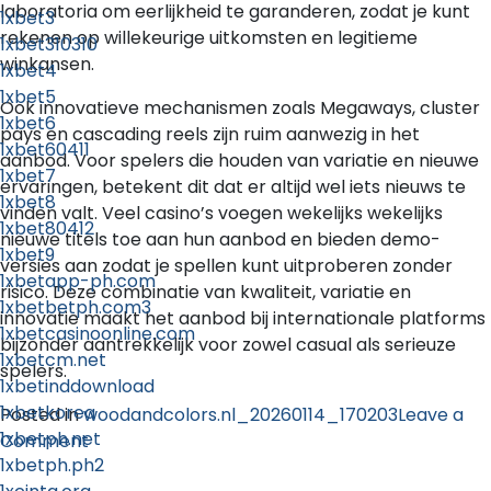
laboratoria om eerlijkheid te garanderen, zodat je kunt
1xbet3
rekenen op willekeurige uitkomsten en legitieme
1xbet310310
winkansen.
1xbet4
1xbet5
Ook innovatieve mechanismen zoals Megaways, cluster
1xbet6
pays en cascading reels zijn ruim aanwezig in het
1xbet60411
aanbod. Voor spelers die houden van variatie en nieuwe
1xbet7
ervaringen, betekent dit dat er altijd wel iets nieuws te
1xbet8
vinden valt. Veel casino’s voegen wekelijks wekelijks
1xbet80412
nieuwe titels toe aan hun aanbod en bieden demo-
1xbet9
versies aan zodat je spellen kunt uitproberen zonder
1xbetapp-ph.com
risico. Deze combinatie van kwaliteit, variatie en
1xbetbetph.com3
innovatie maakt het aanbod bij internationale platforms
1xbetcasinoonline.com
bijzonder aantrekkelijk voor zowel casual als serieuze
1xbetcm.net
spelers.
1xbetinddownload
1xbetkorea
Posted in
woodandcolors.nl_20260114_170203
Leave a
1xbetph.net
on
Comment
1xbetph.ph2
Casino’s