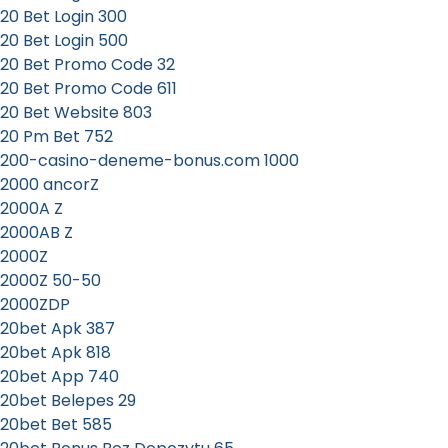
20 Bet Login 300
20 Bet Login 500
20 Bet Promo Code 32
20 Bet Promo Code 611
20 Bet Website 803
20 Pm Bet 752
200-casino-deneme-bonus.com 1000
2000 ancorZ
2000A Z
2000AB Z
2000Z
2000Z 50-50
2000ZDP
20bet Apk 387
20bet Apk 818
20bet App 740
20bet Belepes 29
20bet Bet 585