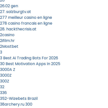
26
26.02 gen
27. salzburgtv.at
277 meilleur casino en ligne
278 casino francais en ligne
28. hackthecrisis.at
2casino
2ifilm.hr
2Mostbet
3
3 Best Ai Trading Bots For 2026
30 Best Motivation Apps In 2025
3000A Z
3000Z
300Z
32
336
352-Wizebets Brazil
38archery.ru 300