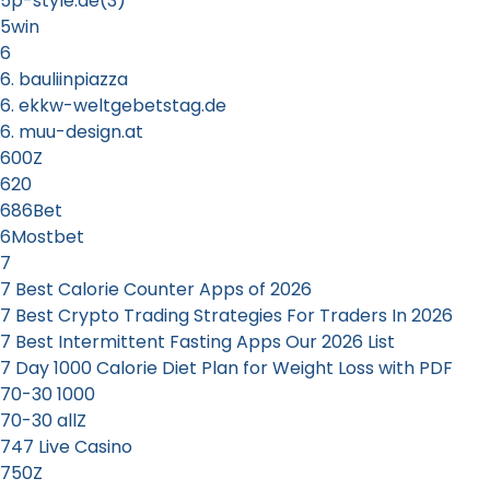
5p-style.de(3)
5win
6
6. bauliinpiazza
6. ekkw-weltgebetstag.de
6. muu-design.at
600Z
620
686Bet
6Mostbet
7
7 Best Calorie Counter Apps of 2026
7 Best Crypto Trading Strategies For Traders In 2026
7 Best Intermittent Fasting Apps Our 2026 List
7 Day 1000 Calorie Diet Plan for Weight Loss with PDF
70-30 1000
70-30 allZ
747 Live Casino
750Z