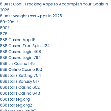
8 Best Goal-Tracking Apps to Accomplish Your Goals in
2026
8 Best Weight Loss Apps in 2025
80-20allZ
800Z
876
888 Casino App 15
888 Casino Free Spins 124
888 Casino Login 468
888 Casino Login 794
888 Jili Casino 145
888 Online Casino 100
888starz Betting 754
888starz Bonusy 817
888starz Casino 662
888starz Casino 848
888starzeg.org
888starzeg.org2