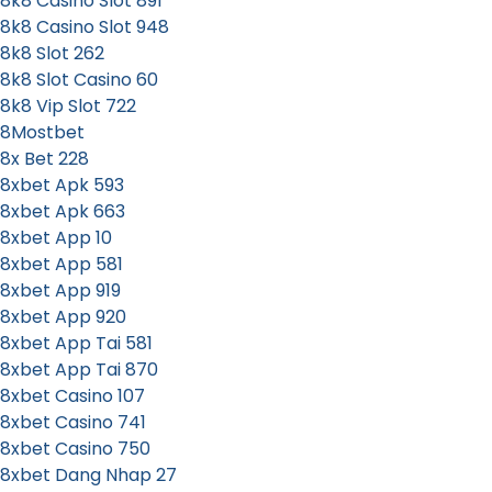
8k8 Casino Slot 891
8k8 Casino Slot 948
8k8 Slot 262
8k8 Slot Casino 60
8k8 Vip Slot 722
8Mostbet
8x Bet 228
8xbet Apk 593
8xbet Apk 663
8xbet App 10
8xbet App 581
8xbet App 919
8xbet App 920
8xbet App Tai 581
8xbet App Tai 870
8xbet Casino 107
8xbet Casino 741
8xbet Casino 750
8xbet Dang Nhap 27