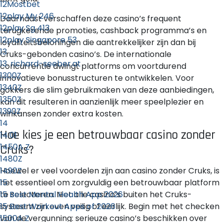
12Mostbet
12play My 246
Daarnaast verschaffen deze casino’s frequent
12play Sg 413
terugkerende promoties, cashback programma’s en
12play Singapore 53
loyaliteitsbeloningen die aantrekkelijker zijn dan bij
13
Cruks-gebonden casino’s. De internationale
13. richard-seeber.at
concurrentie dwingt platforms om voortdurend
1300Z
innovatieve bonusstructuren te ontwikkelen. Voor
1340Z
gokkers die slim gebruikmaken van deze aanbiedingen,
1350Z
kan dit resulteren in aanzienlijk meer speelplezier en
1390Z
winkansen zonder extra kosten.
14
Hoe kies je een betrouwbaar casino zonder
14.01
1450A Z
Cruks?
1480Z
Hoewel er veel voordelen zijn aan casino zonder Cruks, is
1490Z
het essentieel om zorgvuldig een betrouwbaar platform
15
te selecteren. Niet alle casino’s buiten het Cruks-
15 Best Mental Health App 2026
systeem zijn even veilig of eerlijk. Begin met het checken
15 Best Workout Apps of 2026
van de vergunning: serieuze casino’s beschikken over
1500A Z