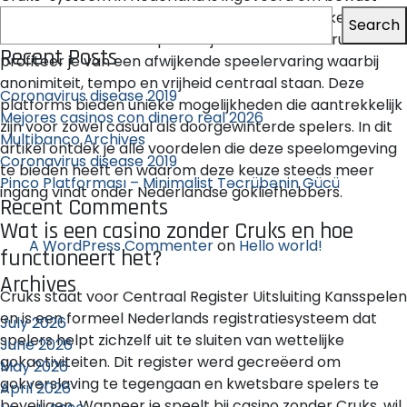
gokken te stimuleren, kiezen steeds meer gokkers
Search
bewust voor andere opties. Bij casino zonder Cruks
Recent Posts
profiteer je van een afwijkende speelervaring waarbij
anonimiteit, tempo en vrijheid centraal staan. Deze
Coronavirus disease 2019
platforms bieden unieke mogelijkheden die aantrekkelijk
Mejores casinos con dinero real 2026
zijn voor zowel casual als doorgewinterde spelers. In dit
Multibanco Archives
artikel ontdek je alle voordelen die deze speelomgeving
Coronavirus disease 2019
te bieden heeft en waarom deze keuze steeds meer
Pinco Platforması – Minimalist Təcrübənin Gücü
ingang vindt onder Nederlandse gokliefhebbers.
Recent Comments
Wat is een casino zonder Cruks en hoe
A WordPress Commenter
on
Hello world!
functioneert het?
Archives
Cruks staat voor Centraal Register Uitsluiting Kansspelen
en is een formeel Nederlands registratiesysteem dat
July 2026
spelers helpt zichzelf uit te sluiten van wettelijke
June 2026
gokactiviteiten. Dit register werd gecreëerd om
May 2026
gokverslaving te tegengaan en kwetsbare spelers te
April 2026
beveiligen. Wanneer je speelt bij casino zonder Cruks, wil