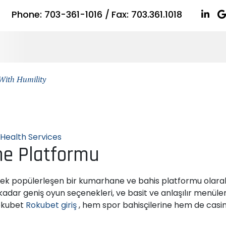
Phone: 703-361-1016 /
Fax: 703.361.1018
 With Humility
Health Services
e Platformu
ek popülerleşen bir kumarhane ve bahis platformu olarak
dar geniş oyun seçenekleri, ve basit ve anlaşılır menüleri 
Rokubet
Rokubet giriş
, hem spor bahisçilerine hem de casino