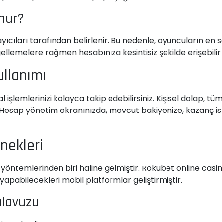
unur?
yıcıları tarafından belirlenir. Bu nedenle, oyuncuların en s
engellemelere rağmen hesabınıza kesintisiz şekilde erişebil
ullanımı
işlemlerinizi kolayca takip edebilirsiniz. Kişisel dolap, t
Hesap yönetim ekranınızda, mevcut bakiyenize, kazanç istat
nekleri
yöntemlerinden biri haline gelmiştir. Rokubet online casino,
riş yapabilecekleri mobil platformlar geliştirmiştir.
Kılavuzu