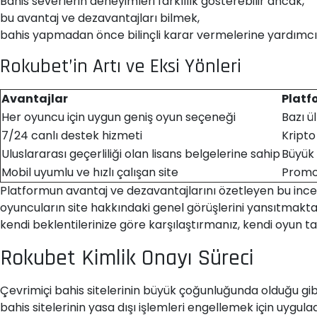
Bahis severlerin deneyimleri farklılık gösterebilir ancak,
bu avantaj ve dezavantajları bilmek,
bahis yapmadan önce bilinçli karar vermelerine yardımcı o
Rokubet’in Artı ve Eksi Yönleri
Avantajlar
Platf
Her oyuncu için uygun geniş oyun seçeneği
Bazı ü
7/24 canlı destek hizmeti
Kripto 
Uluslararası geçerliliği olan lisans belgelerine sahip
Büyük 
Mobil uyumlu ve hızlı çalışan site
Promos
Platformun avantaj ve dezavantajlarını özetleyen bu inc
oyuncuların site hakkındaki genel görüşlerini yansıtmakta
kendi beklentilerinize göre karşılaştırmanız, kendi oyun ta
Rokubet Kimlik Onayı Süreci
Çevrimiçi bahis sitelerinin büyük çoğunluğunda olduğu gibi,
bahis sitelerinin yasa dışı işlemleri engellemek için uygulad