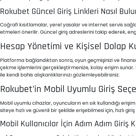
Rokubet Güncel Giriş Linkleri Nasıl Bul
Coğrafi kısıtlamalar, yerel yasalar ve internet servis sağla
etmeleri önerilir. Güncel giriş adreslerini takip ederek, 
Hesap Yönetimi ve Kişisel Dolap K
Platforma bağlandıktan sonra, oyun geçmişinizi ve finansal 
çekme işlemlerini gerçekleştirmenize, kolay erişim sunar. 
ile kendi bahis alışkanlıklarınızı gözlemleyebilirsiniz.
Rokubet’in Mobil Uyumlu Giriş Seçe
Mobil uyumlu cihazlar, oyuncuların en sık kullandığı erişim 
siteye hızlı ve güvenli bir şekilde erişebilmesi için, hızlı gi
Mobil Kullanıcılar İçin Adım Adım Giriş 