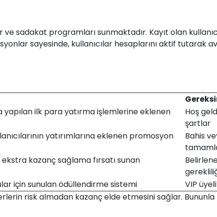
ar ve sadakat programları sunmaktadır. Kayıt olan kullanıcıl
nlar sayesinde, kullanıcılar hesaplarını aktif tutarak ava
Gereksi
a yapılan ilk para yatırma işlemlerine eklenen
Hoş geld
şartlar
llanıcılarının yatırımlarına eklenen promosyon
Bahis ve
tamaml
 ekstra kazanç sağlama fırsatı sunan
Belirlen
gereklili
lar için sunulan ödüllendirme sistemi
VIP üyel
erlerin risk almadan kazanç elde etmesini sağlar. Bununla b