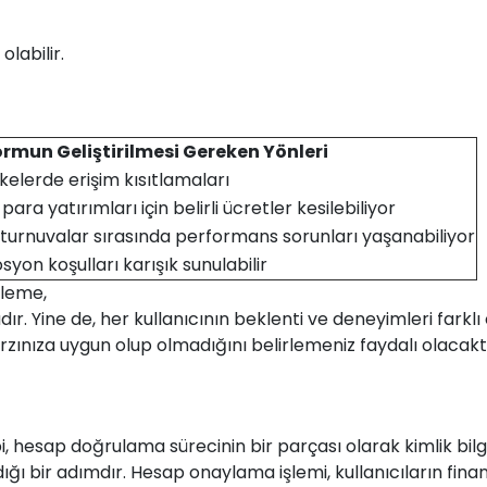
labilir.
ormun Geliştirilmesi Gereken Yönleri
lkelerde erişim kısıtlamaları
para yatırımları için belirli ücretler kesilebiliyor
turnuvalar sırasında performans sorunları yaşanabiliyor
yon koşulları karışık sunulabilir
eleme,
dır. Yine de, her kullanıcının beklenti ve deneyimleri far
rzınıza uygun olup olmadığını belirlemeniz faydalı olacaktı
 hesap doğrulama sürecinin bir parçası olarak kimlik bilgil
ığı bir adımdır. Hesap onaylama işlemi, kullanıcıların finans