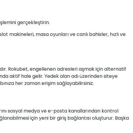
lemini gerçekleştirin.
ot makineleri, masa oyunları ve canlı bahisler, hızlı ve
dır. Rokubet, engellenen adresleri aşmak için alternatif
da aktif hale gelir. Yedek alan adı üzerinden siteye
abınıza her zaman erişim sağlayabilirsiniz.
ularını sosyal medya ve e-posta kanallarından kontrol
lanabilmesi için yeni bir giriş bağlantısı oluşturur. Başka