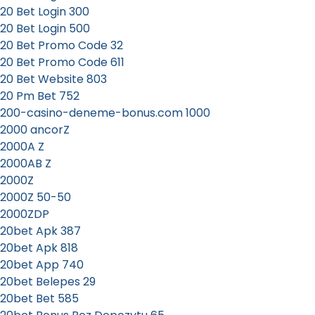
20 Bet Login 300
20 Bet Login 500
20 Bet Promo Code 32
20 Bet Promo Code 611
20 Bet Website 803
20 Pm Bet 752
200-casino-deneme-bonus.com 1000
2000 ancorZ
2000A Z
2000AB Z
2000Z
2000Z 50-50
2000ZDP
20bet Apk 387
20bet Apk 818
20bet App 740
20bet Belepes 29
20bet Bet 585