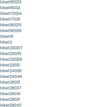
1xbet160213
1xbet16032
1xbet170214
1xbet17033
1xbet180215
1xbet180216
1xbet19
1xbet2
1xbet200217
1xbet20035
1xbet220219
1xbet23021
1xbet24036
1xbet24046
1xbet26031
1xbet26037
1xbet28041
1xbet29031
1xbet290411