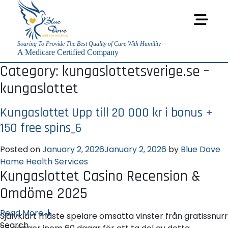
Soaring To Provide The Best Quality of Care With Humility
A Medicare Certified Company
Category:
kungaslottetsverige.se –
kungaslottet
Kungaslottet Upp till 20 000 kr i bonus +
150 free spins_6
Posted on
January 2, 2026
January 2, 2026
by
Blue Dove
Home Health Services
Kungaslottet Casino Recension &
Omdöme 2025
Read More
Självklart måste spelare omsätta vinster från gratissnurr
Search