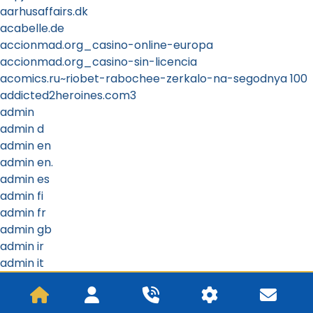
aarhusaffairs.dk
acabelle.de
accionmad.org_casino-online-europa
accionmad.org_casino-sin-licencia
acomics.ru~riobet-rabochee-zerkalo-na-segodnya 100
addicted2heroines.com3
admin
admin d
admin en
admin en.
admin es
admin fi
admin fr
admin gb
admin ir
admin it
admin n
admin nl