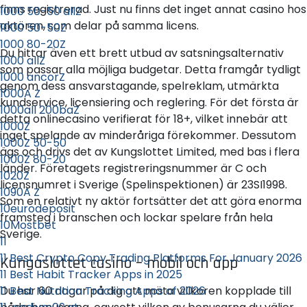
finns registrerad. Just nu finns det inget annat casino hos
1000 50-50 allZ
aktören, som delar på samma licens.
1000 50-50Z
1000 80-20Z
Du hittar även ett brett utbud av satsningsalternativ
1000 allZ
som passar alla möjliga budgetar. Detta framgår tydligt
1000 ancorZ
genom dess ansvarstagande, spelreklam, utmärkta
1000A Z
kundservice, licensiering och reglering. För det första är
1000all 200baZ
detta onlinecasino verifierat för 18+, vilket innebär att
1000Z
inget spelande av minderåriga förekommer. Dessutom
1000Z 50-50
ägs och drivs det av Kungslottet Limited, med bas i flera
1000Z 80-20
länder. Företagets registreringsnummer är C och
1020Z
licensnumret i Sverige (Spelinspektionen) är 23SI1998.
1090A Z
Som en relativt ny aktör fortsätter det att göra enorma
10eurodeposit
framsteg i branschen och lockar spelare från hela
10Mostbet
Sverige.
11
11 Best Crypto Copy Trading Platforms For January 2026
Kungaslottet casino – mobil och app
11 Best Habit Tracker Apps in 2025
Du har 60 dagar på dig att möta villkoren kopplade till
11 Best Nutrition Tracking Apps of 2026