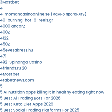
3Mostbet
4
4. momancasinoonline.se (можно прогонять)
40-burning-hot-6-reels.gr
4000 ancorZ
400Z
4122
450Z
45evesakresz.hu
471
492-Spinanga Casino
4friends.ru 20
4Mostbet
4rabetnews.com
5
5 AI nutrition apps killing it in healthy eating right now
5 Best Ai Trading Bots For 2026
5 Best Keto Diet Apps 2026
5 Best Social Trading Platforms For 2025