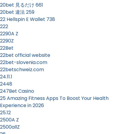
20bet 見るだけ 661
20bet 違法 259
22 Hellspin E Wallet 738
222
2290A Z
2290Z
22Bet
22bet official website
22bet-slovenia.com
22betschweiz.com
24.11.1
2448
247Bet Casino
25 Amazing Fitness Apps To Boost Your Health
Experience in 2026
25.12
2500A Z
2500allZ