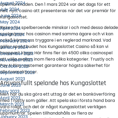
August 2024
spelmarknaden. Den 1 mars 2024 var det dags för ett
July 2024
helt nytt casino att presenteras när det var premiär för
June 2024
Kungaslottet.
May 2024
Risken för spelberoende minskar i och med dessa delade
April 2024
spelgränser hos casinon med samma ägare och vi kan
March 2024
också känna oss tryggare i en reglerad marknad. Vad
February 2024
gäller spelutbudet hos Kungaslottet Casino så kan vi
January 2024
knappast klaga. Här finns fler än 4500 olika casinospel
December 2023
att välja mellan, inom flera olika kategorier. Trustly och
November 2023
Pay N Play-systemet garanterar högsta säkerhet för
October 2023
alla transaktioner.
September 2023
August 2023
Ansvarsfullt spelande hos Kungaslottet
June 2023
May 2023
Men när du ska göra ett uttag är det en banköverföring
April 2023
med Trustly som gäller. Att spela ska i första hand bara
March 2023
vara roligt, och det är något Kungaslottet verkligen
February 2023
uppmuntrar. Spelen tillhandahålls av flera av
January 2023