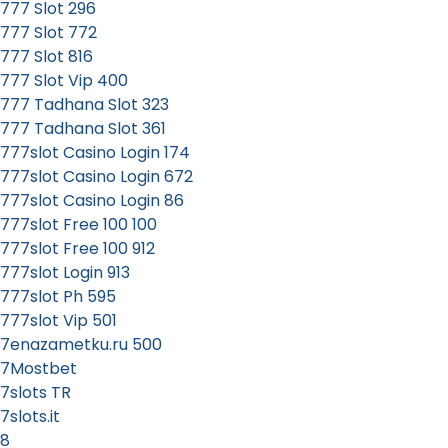
777 Slot 296
777 Slot 772
777 Slot 816
777 Slot Vip 400
777 Tadhana Slot 323
777 Tadhana Slot 361
777slot Casino Login 174
777slot Casino Login 672
777slot Casino Login 86
777slot Free 100 100
777slot Free 100 912
777slot Login 913
777slot Ph 595
777slot Vip 501
7enazametku.ru 500
7Mostbet
7slots TR
7slots.it
8