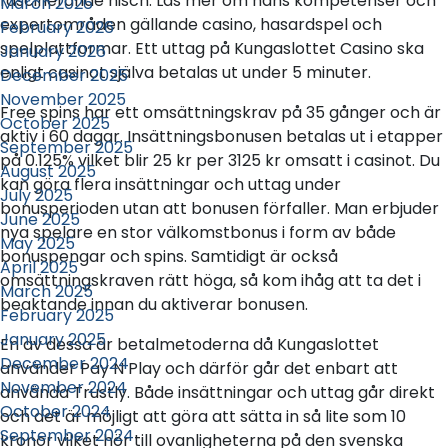
fascinerande nisch. Läs mer om hans kompetenser och
March 2026
expertområden gällande casino, hasardspel och
February 2026
spelplattformar. Ett uttag på Kungaslottet Casino ska
January 2026
enligt casinot själva betalas ut under 5 minuter.
December 2025
November 2025
Free spins har ett omsättningskrav på 35 gånger och är
October 2025
aktiv i 60 dagar. Insättningsbonusen betalas ut i etapper
September 2025
på 0.125% vilket blir 25 kr per 3125 kr omsatt i casinot. Du
August 2025
kan göra flera insättningar och uttag under
July 2025
bonusperioden utan att bonusen förfaller. Man erbjuder
June 2025
nya spelare en stor välkomstbonus i form av både
May 2025
bonuspengar och spins. Samtidigt är också
April 2025
omsättningskraven rätt höga, så kom ihåg att ta det i
March 2025
beaktande innan du aktiverar bonusen.
February 2025
January 2025
En av dessa är betalmetoderna då Kungaslottet
December 2024
använder Pay N Play och därför går det enbart att
November 2024
använda Trustly. Både insättningar och uttag går direkt
October 2024
och det är möjligt att göra att sätta in så lite som 10
September 2024
kronor vilket hör till ovanligheterna på den svenska