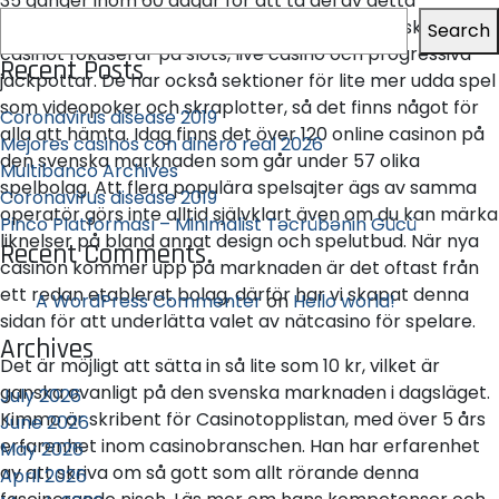
35 gånger inom 60 dagar för att ta del av detta
erbjudande. Spelutbudet hos det här nya svenska
Search
casinot fokuserar på slots, live casino och progressiva
Recent Posts
jackpottar. De har också sektioner för lite mer udda spel
som videopoker och skraplotter, så det finns något för
Coronavirus disease 2019
alla att hämta. Idag finns det över 120 online casinon på
Mejores casinos con dinero real 2026
den svenska marknaden som går under 57 olika
Multibanco Archives
spelbolag. Att flera populära spelsajter ägs av samma
Coronavirus disease 2019
operatör görs inte alltid självklart även om du kan märka
Pinco Platforması – Minimalist Təcrübənin Gücü
liknelser på bland annat design och spelutbud. När nya
Recent Comments
casinon kommer upp på marknaden är det oftast från
ett redan etablerat bolag, därför har vi skapat denna
A WordPress Commenter
on
Hello world!
sidan för att underlätta valet av nätcasino för spelare.
Archives
Det är möjligt att sätta in så lite som 10 kr, vilket är
ganska ovanligt på den svenska marknaden i dagsläget.
July 2026
Kimmo är skribent för Casinotopplistan, med över 5 års
June 2026
erfarenhet inom casinobranschen. Han har erfarenhet
May 2026
av att skriva om så gott som allt rörande denna
April 2026