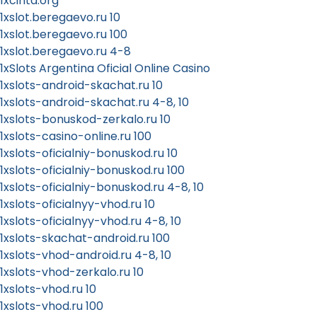
1xcinta.org
1xslot.beregaevo.ru 10
1xslot.beregaevo.ru 100
1xslot.beregaevo.ru 4-8
1xSlots Argentina Oficial Online Casino
1xslots-android-skachat.ru 10
1xslots-android-skachat.ru 4-8, 10
1xslots-bonuskod-zerkalo.ru 10
1xslots-casino-online.ru 100
1xslots-oficialniy-bonuskod.ru 10
1xslots-oficialniy-bonuskod.ru 100
1xslots-oficialniy-bonuskod.ru 4-8, 10
1xslots-oficialnyy-vhod.ru 10
1xslots-oficialnyy-vhod.ru 4-8, 10
1xslots-skachat-android.ru 100
1xslots-vhod-android.ru 4-8, 10
1xslots-vhod-zerkalo.ru 10
1xslots-vhod.ru 10
1xslots-vhod.ru 100