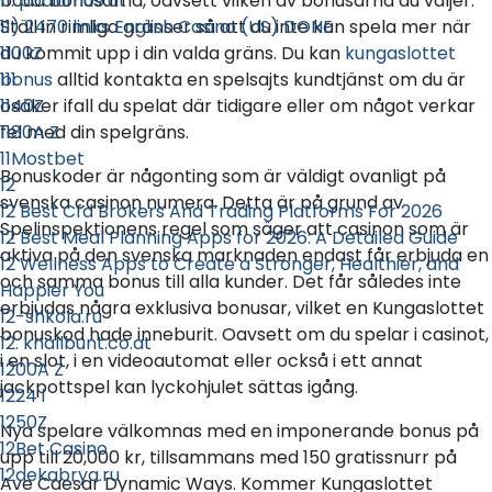
båda bonusarna, oavsett vilken av bonusarna du väljer.
11. podium09.at
Ställ in rimliga gränser så att du inte kan spela mer när
11) 2470 links English Casino (US) DONE
du kommit upp i din valda gräns. Du kan
1100Z
kungaslottet
bonus
111
alltid kontakta en spelsajts kundtjänst om du är
osäker ifall du spelat där tidigare eller om något verkar
1140Z
fel med din spelgräns.
1180A Z
11Mostbet
Bonuskoder är någonting som är väldigt ovanligt på
12
svenska casinon numera. Detta är på grund av
12 Best Cfd Brokers And Trading Platforms For 2026
Spelinspektionens regel som säger att casinon som är
12 Best Meal Planning Apps for 2026: A Detailed Guide
aktiva på den svenska marknaden endast får erbjuda en
12 Wellness Apps to Create a Stronger, Healthier, and
och samma bonus till alla kunder. Det får således inte
Happier You
erbjudas några exklusiva bonusar, vilket en Kungaslottet
12-shkola.ru
bonuskod hade inneburit. Oavsett om du spelar i casinot,
12. knallbunt.co.at
i en slot, i en videoautomat eller också i ett annat
1200A Z
jackpottspel kan lyckohjulet sättas igång.
1224 i
1250Z
Nya spelare välkomnas med en imponerande bonus på
12Bet Casino
upp till 20,000 kr, tillsammans med 150 gratissnurr på
12dekabrya.ru
Ave Caesar Dynamic Ways. Kommer Kungaslottet